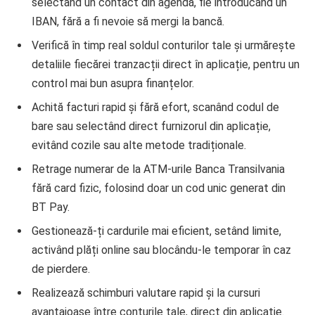
selectând un contact din agendă, fie introducând un
IBAN, fără a fi nevoie să mergi la bancă.
Verifică în timp real soldul conturilor tale și urmărește
detaliile fiecărei tranzacții direct în aplicație, pentru un
control mai bun asupra finanțelor.
Achită facturi rapid și fără efort, scanând codul de
bare sau selectând direct furnizorul din aplicație,
evitând cozile sau alte metode tradiționale.
Retrage numerar de la ATM-urile Banca Transilvania
fără card fizic, folosind doar un cod unic generat din
BT Pay.
Gestionează-ți cardurile mai eficient, setând limite,
activând plăți online sau blocându-le temporar în caz
de pierdere.
Realizează schimburi valutare rapid și la cursuri
avantajoase între conturile tale, direct din aplicație.