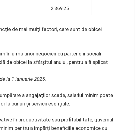
2.369,25
cție de mai mulți factori, care sunt de obicei
m în urma unor negocieri cu partenerii sociali
 de obicei la sfârșitul anului, pentru a fi aplicat
 de la 1 ianuarie 2025.
 cumpărare a angajaților scade, salariul minim poate
r la bunuri și servicii esențiale.
tive în productivitate sau profitabilitate, guvernul
 minim pentru a împărți beneficiile economice cu