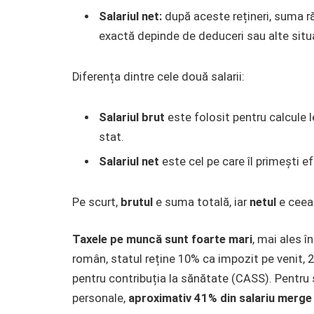
Salariul net:
după aceste rețineri, suma r
exactă depinde de deduceri sau alte situa
Diferența dintre cele două salarii:
Salariul brut
este folosit pentru calcule l
stat.
Salariul net
este cel pe care îl primești efe
Pe scurt,
brutul
e suma totală, iar
netul
e ceea 
Taxele pe muncă sunt foarte mari
, mai ales î
român, statul reține 10% ca impozit pe venit, 
pentru contribuția la sănătate (CASS). Pentru 
personale,
aproximativ 41% din salariu merge 